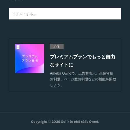
PR
プレミアムプランでもっと自由
なサイトに
Ameba Owndで、広告非表示、画像容量
無制限、ページ数無制限などの機能を開放
しよう。
Copyright ©
2026
Soi kèo nhà cái's Ownd
.