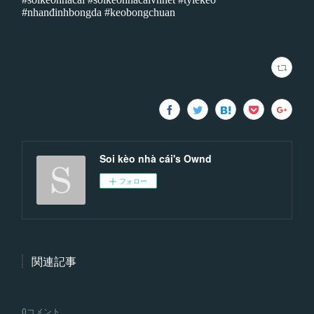
Soi kèo nhà cái's Ownd
フォロー
関連記事
0
コメント