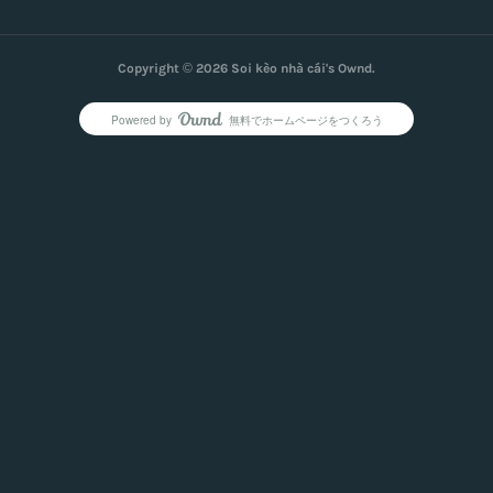
Copyright ©
2026
Soi kèo nhà cái's Ownd
.
Powered by
無料でホームページをつくろう
AmebaOwnd
フォロー